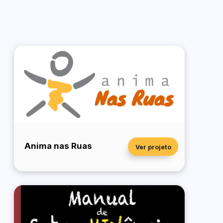
Anima nas Ruas
Ver projeto