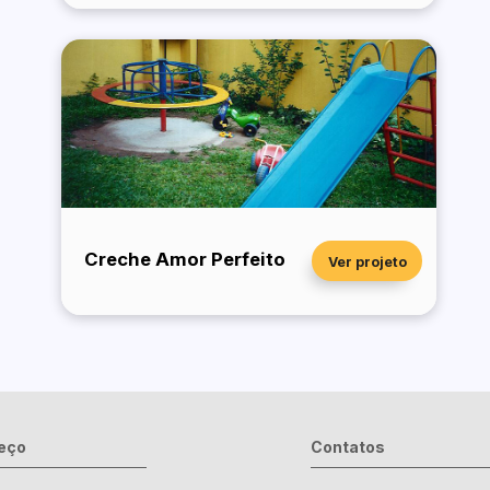
Creche Amor Perfeito
Ver projeto
eço
Contatos