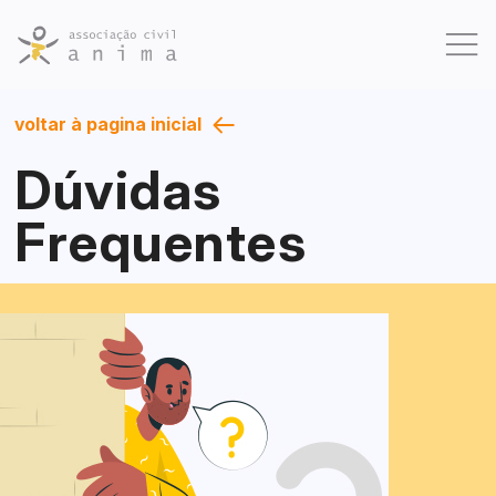
voltar à pagina inicial
Quem somos
Dúvidas
Atividades
Frequentes
Projetos
Galeria
Dúvidas Frequentes
Contato
Como Doar