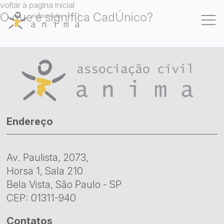
voltar à pagina inicial
O que é significa CadÚnico?
Quem somos
Atividades
Projetos
Endereço
Galeria
Av. Paulista, 2073,
Dúvidas Frequentes
Horsa 1, Sala 210
Bela Vista, São Paulo - SP
Contato
CEP: 01311-940
Contatos
Como Doar