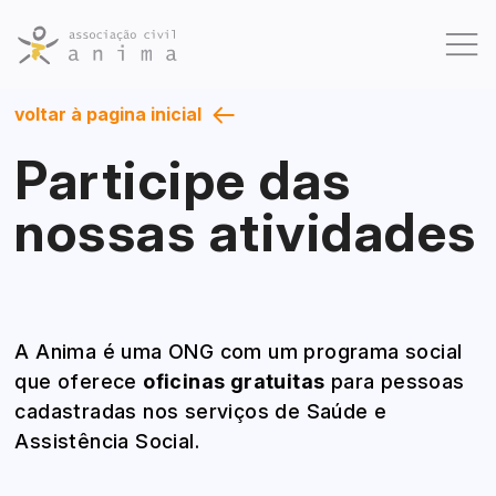
voltar à pagina inicial
Quem somos
Participe das
Atividades
nossas atividades
Projetos
Galeria
A Anima é uma ONG com um programa social
Dúvidas Frequentes
que oferece
oficinas gratuitas
para pessoas
cadastradas nos serviços de Saúde e
Contato
Assistência Social.
Como Doar