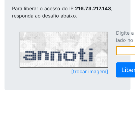
Para liberar o acesso
do IP
216.73.217.143
,
responda ao desafio abaixo.
Digite 
lado no
[trocar imagem]